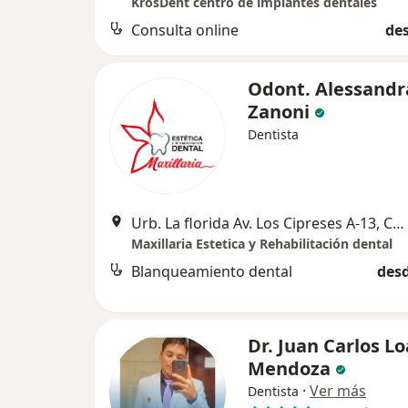
KrosDent centro de implantes dentales
Consulta online
des
Odont. Alessandr
Zanoni
Dentista
Urb. La florida Av. Los Cipreses A-13, Cusco
Maxillaria Estetica y Rehabilitación dental
Blanqueamiento dental
desd
Dr. Juan Carlos L
Mendoza
·
Ver más
Dentista