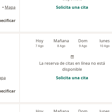
 Cusco
•
Mapa
Solicita una cita
pecificar
Hoy
Mañana
Dom
lunes
7 Ago
8 Ago
9 Ago
10 Ago
La reserva de citas en línea no está
disponible
apa
Solicita una cita
pecificar
Hoy
Mañana
Dom
lunes