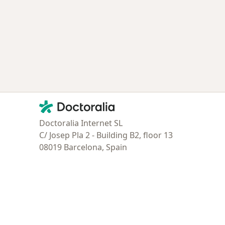
Contacto
Doctoralia - Página de inicio
Doctoralia Internet SL
C/ Josep Pla 2 - Building B2, floor 13
08019 Barcelona, Spain