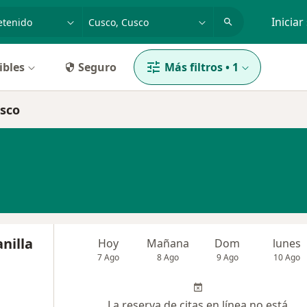
dad, enfermedad o nombre
p. ej. Lima
Iniciar
ibles
Seguro
Más filtros
•
1
usco
nilla
Hoy
Mañana
Dom
lunes
7 Ago
8 Ago
9 Ago
10 Ago
La reserva de citas en línea no está