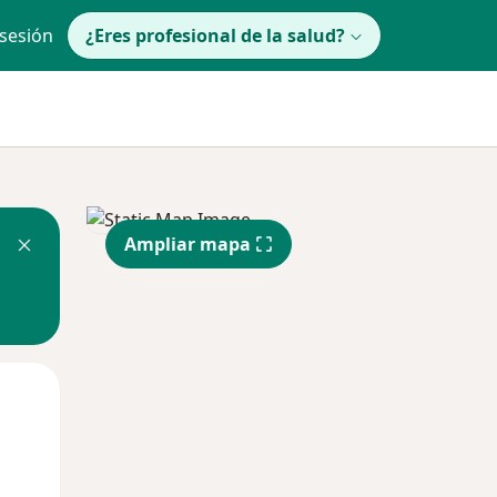
 sesión
¿Eres profesional de la salud?
Ampliar mapa
Mar
Mié
Jue
11 Ago
12 Ago
13 Ago