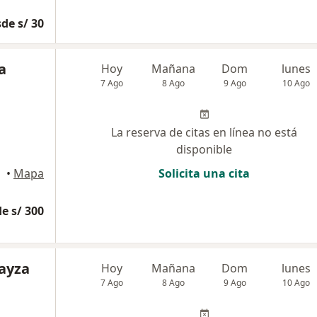
de s/ 30
a
Hoy
Mañana
Dom
lunes
7 Ago
8 Ago
9 Ago
10 Ago
La reserva de citas en línea no está
disponible
•
Mapa
Solicita una cita
e s/ 300
oayza
Hoy
Mañana
Dom
lunes
7 Ago
8 Ago
9 Ago
10 Ago