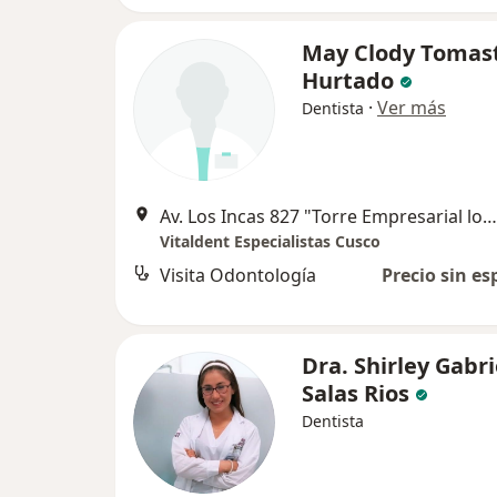
May Clody Tomas
Hurtado
·
Ver más
Dentista
Av. Los Incas 827 "Torre Empresarial los Incas" of. 203, Cusco
Vitaldent Especialistas Cusco
Visita Odontología
Precio sin es
Dra. Shirley Gabri
Salas Rios
Dentista