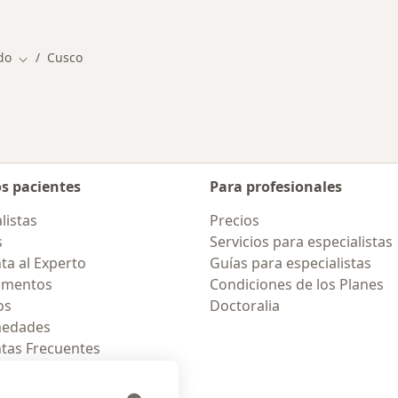
do
Cusco
Cambiar de ciudad
os pacientes
Para profesionales
listas
Precios
s
Servicios para especialistas
ta al Experto
Guías para especialistas
amentos
Condiciones de los Planes
os
Doctoralia
medades
tas Frecuentes
ión para celular