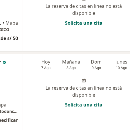
La reserva de citas en línea no está
disponible
f. 218, Cusco, Cusco
•
Mapa
Solicita una cita
GICO
de s/ 50
r
Hoy
Mañana
Dom
lunes
7 Ago
8 Ago
9 Ago
10 Ago
La reserva de citas en línea no está
disponible
apa
Solicita una cita
Villamar & Mendoza Grupo Especializado Ortodoncia y Odontopediatría
pecificar