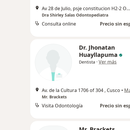
Av 28 de Julio, psje constitucion H2-2 Of 204, carril de bajada,
Dra Shirley Salas Odontopediatra
Consulta online
Precio sin es
Dr. Jhonatan
Huayllapuma
·
Ver más
Dentista
Av. de la Cultura 1706 of 304 , Cusco
•
M
Mr. Brackets
Visita Odontología
Precio sin es
Mr. Brackets