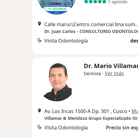
1 opinión
Calle maruri,Centro comercial Ima sumac, O
Dr. Juan Carlos - CONSULTORIO ODONTOLO
Visita Odontología
des
Dr. Mario Villama
·
Ver más
Dentista
Av. Los Incas 1500-A Dp. 301 , Cusco
•
M
Visita Odontología
Precio sin es