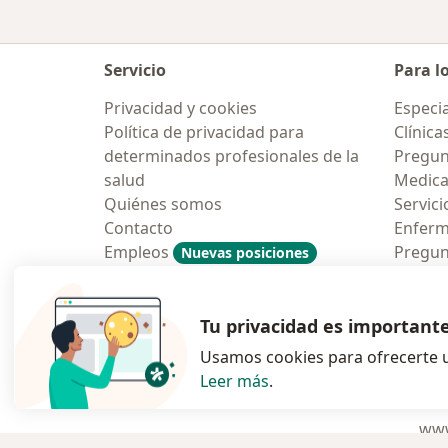
Servicio
Para l
Privacidad y cookies
Especia
Política de privacidad para
Clínica
determinados profesionales de la
Pregun
salud
Medic
Quiénes somos
Servici
Contacto
Enfer
Empleos
Pregun
Nuevas posiciones
Condiciones Generales de
Aplicac
Contratación
Tu privacidad es important
Usamos cookies para ofrecerte u
Leer más
.
se abre en una n
se abre 
s
Polska
,
Türkiye
,
España
,
www