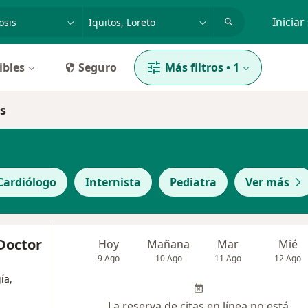
dad, enfermedad o nombre
p. ej. Lima
Iniciar
ibles
Seguro
Más filtros
•
1
os
Cardiólogo
Internista
Pediatra
Ver más
Doctor
Hoy
Mañana
Mar
Mié
9 Ago
10 Ago
11 Ago
12 Ago
ía,
La reserva de citas en línea no está