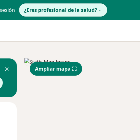
 sesión
¿Eres profesional de la salud?
Ampliar mapa
Jue
Vie
Sáb
13 Ago
14 Ago
15 Ago