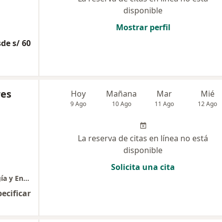
disponible
Mostrar perfil
de s/ 60
res
Hoy
Mañana
Mar
Mié
9 Ago
10 Ago
11 Ago
12 Ago
La reserva de citas en línea no está
disponible
Solicita una cita
Consulta médica especializada en Infectología y Enfermedades Tropicales
pecificar