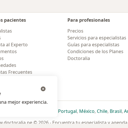
os pacientes
Para profesionales
listas
Precios
s
Servicios para especialistas
ta al Experto
Guías para especialistas
amentos
Condiciones de los Planes
os
Doctoralia
medades
tas Frecuentes
ión para celular
e
na mejor experiencia.
ueva pestaña
en una nueva pestaña
e abre en una nueva pestaña
se abre en una nueva pestaña
se abre en una nueva pestaña
se abre en una nueva pestaña
se abre en una nueva p
se abre en una
se abre e
se
Italia
,
Deutschland
,
Česko
,
Portugal
,
México
,
Chile
,
Brasil
,
A
.doctoralia.pe © 2026 - Encuentra tu especialista y agenda 