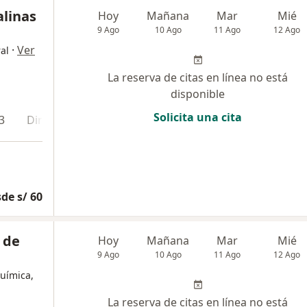
alinas
Hoy
Mañana
Mar
Mié
9 Ago
10 Ago
11 Ago
12 Ago
·
Ver
al
La reserva de citas en línea no está
disponible
Solicita una cita
3
Dirección 4
de s/ 60
 de
Hoy
Mañana
Mar
Mié
9 Ago
10 Ago
11 Ago
12 Ago
uímica,
La reserva de citas en línea no está