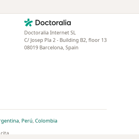
Contacto
Doctoralia - Página de inicio
Doctoralia Internet SL
C/ Josep Pla 2 - Building B2, floor 13
08019 Barcelona, Spain
estaña
 nueva pestaña
n una nueva pestaña
 abre en una nueva pestaña
se abre en una nueva pestaña
se abre en una nueva pestaña
se abre en una nueva pestaña
rgentina
,
Perú
,
Colombia
cita