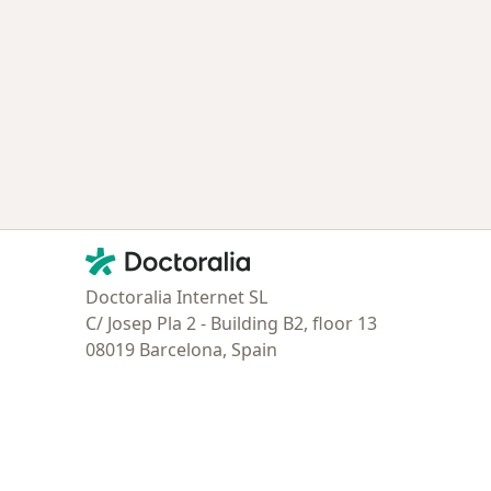
Contacto
Doctoralia - Página de inicio
Doctoralia Internet SL
C/ Josep Pla 2 - Building B2, floor 13
08019 Barcelona, Spain