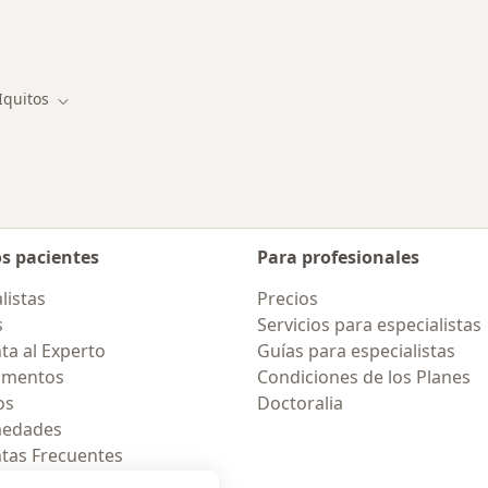
rmedades en Iquitos
Iquitos
iar de ciudad
Cambiar de ciudad
os pacientes
Para profesionales
listas
Precios
s
Servicios para especialistas
ta al Experto
Guías para especialistas
amentos
Condiciones de los Planes
os
Doctoralia
medades
tas Frecuentes
ión para celular