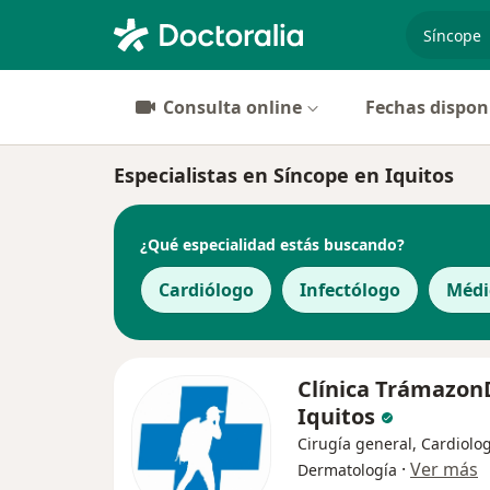
especiali
Consulta online
Fechas dispon
Especialistas en Síncope en Iquitos
¿Qué especialidad estás buscando?
Cardiólogo
Infectólogo
Médi
Clínica Trámazon
Iquitos
Cirugía general, Cardiolog
·
Ver más
Dermatología