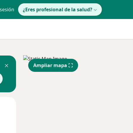
 sesión
¿Eres profesional de la salud?
Ampliar mapa
Jue
Vie
Sáb
13 Ago
14 Ago
15 Ago