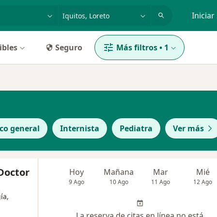
dad, enfermedad o nombre
p. ej. Lima
Iniciar
ibles
Seguro
Más filtros
•
1
co general
Internista
Pediatra
Ver más
Doctor
Hoy
Mañana
Mar
Mié
9 Ago
10 Ago
11 Ago
12 Ago
ía,
La reserva de citas en línea no está