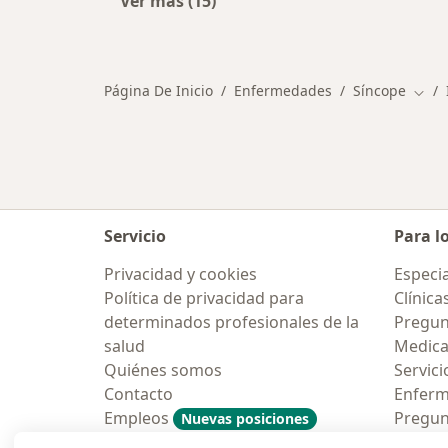
Ver más (15)
Más en esta categoría: Otras enfe
Página De Inicio
Enfermedades
Síncope
Camb
Servicio
Para l
Privacidad y cookies
Especia
Política de privacidad para
Clínica
determinados profesionales de la
Pregun
salud
Medic
Quiénes somos
Servici
Contacto
Enfer
Empleos
Pregun
Nuevas posiciones
Condiciones Generales de
Aplicac