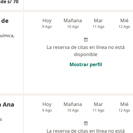
de s/ 70
 de
Hoy
Mañana
Mar
Mié
9 Ago
10 Ago
11 Ago
12 Ago
uímica,
La reserva de citas en línea no está
disponible
Mostrar perfil
a Ana
Hoy
Mañana
Mar
Mié
9 Ago
10 Ago
11 Ago
12 Ago
s
La reserva de citas en línea no está