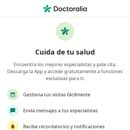
Men
Dolor Crónico • Paucarpata, Arequipa
Filtros
• 1
Seguro
Mapa
Especialistas en Dolor crónico en
Cuida de tu salud
Paucarpata
Encuentra los mejores especialistas y pide cita.
Descarga la App y accede gratuitamente a funciones
¿Qué especialidad estás buscando?
exclusivas para ti:
Neurocirujano
Neurólogo
Gestiona tus visitas fácilmente
Envía mensajes a tus especialistas
Recibe recordatorios y notificaciones