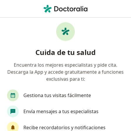
Men
Dislipidemias • Lince, Lima
Filtros
• 1
Seguro
Mapa
Especialistas en Dislipidemias en Lince
Cuida de tu salud
Encuentra los mejores especialistas y pide cita.
¿Qué especialidad estás buscando?
Descarga la App y accede gratuitamente a funciones
Cardiólogo
Internista
Nutricionista
exclusivas para ti:
Gestiona tus visitas fácilmente
Envía mensajes a tus especialistas
Recibe recordatorios y notificaciones