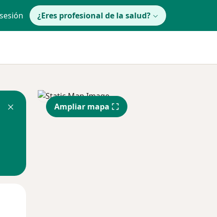
 sesión
¿Eres profesional de la salud?
Ampliar mapa
Mié
Jue
Vie
12 Ago
13 Ago
14 Ago