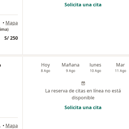
Solicita una cita
yudarte!, Lima
•
Mapa
ima)
S/ 250
o
Hoy
Mañana
lunes
Mar
8 Ago
9 Ago
10 Ago
11 Ago
La reserva de citas en línea no está
disponible
Solicita una cita
s Norte, Lima
•
Mapa