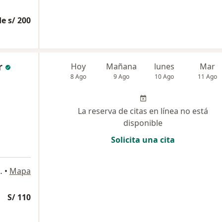
e s/ 200
r
Hoy
Mañana
lunes
Mar
8 Ago
9 Ago
10 Ago
11 Ago
La reserva de citas en línea no está
disponible
Solicita una cita
o 225, Jesús María
•
Mapa
S/ 110