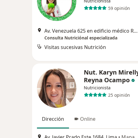
Nutricionista
59 opinión
Av. Venezuela 625 en edificio médico Roce 2do piso oficina 215 Cercado de Lima, Cercado de Lima
Consulta Nutriciónal especializada
Visitas sucesivas Nutrición
Nut. Karyn Mirell
Reyna Ocampo
Nutricionista
25 opinión
Dirección
Online
Av. Javier Prado Este 1684, Lima
•
Mapa