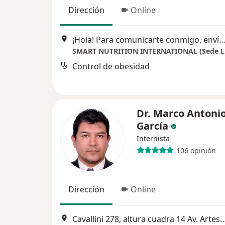
Dirección
Online
¡Hola! Para comunicarte conmigo, envía un WhatsApp o un correo electrónico desde mi sitio web, especificando el motivo de tu consulta. ¡Estaré encantado de a
SMART NUTRITION INTERNATIONAL (Sede L
Control de obesidad
Dr. Marco Antoni
García
Internista
106 opinión
Dirección
Online
Cavallini 278, altura cuadra 14 Av. Arte