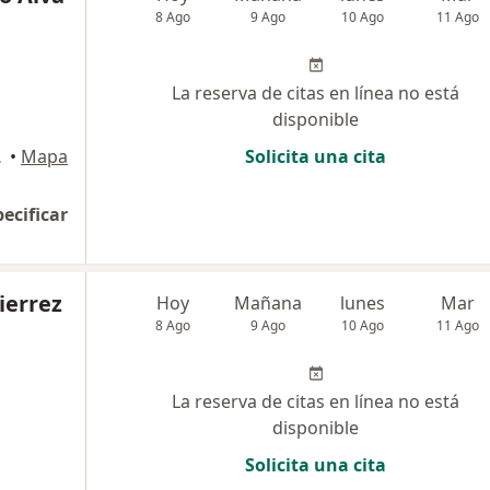
8 Ago
9 Ago
10 Ago
11 Ago
La reserva de citas en línea no está
disponible
an Isidro
•
Mapa
Solicita una cita
pecificar
ierrez
Hoy
Mañana
lunes
Mar
8 Ago
9 Ago
10 Ago
11 Ago
La reserva de citas en línea no está
disponible
Solicita una cita