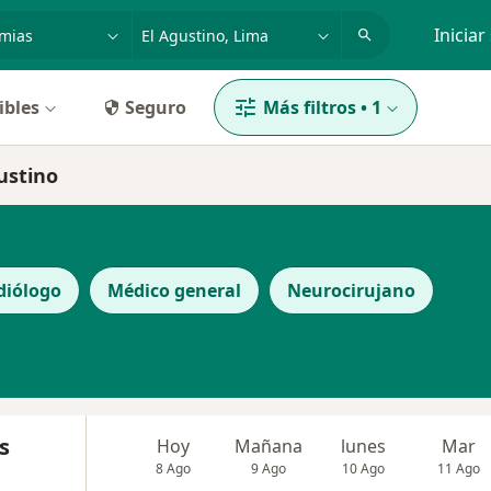
dad, enfermedad o nombre
p. ej. Lima
Iniciar
ibles
Seguro
Más filtros
•
1
gustino
diólogo
Médico general
Neurocirujano
s
Hoy
Mañana
lunes
Mar
8 Ago
9 Ago
10 Ago
11 Ago