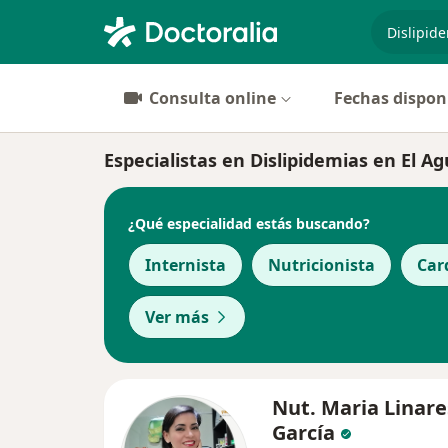
especiali
Consulta online
Fechas dispon
Especialistas en Dislipidemias en El A
¿Qué especialidad estás buscando?
Internista
Nutricionista
Car
Ver más
Nut. Maria Linare
García