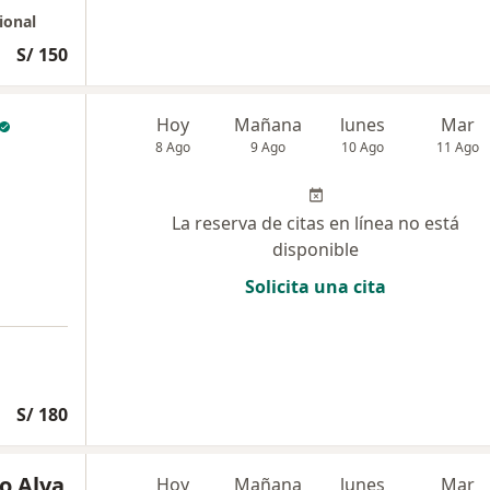
ional
S/ 150
Hoy
Mañana
lunes
Mar
8 Ago
9 Ago
10 Ago
11 Ago
La reserva de citas en línea no está
disponible
Solicita una cita
S/ 180
o Alva
Hoy
Mañana
lunes
Mar