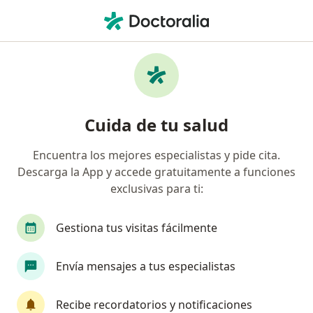
Men
Arteriosclerosis • Lince, Lima
Filtros
• 1
Seguro
Mapa
Especialistas en Arteriosclerosis en Lince
Cuida de tu salud
Encuentra los mejores especialistas y pide cita.
¿Qué especialidad estás buscando?
Descarga la App y accede gratuitamente a funciones
Cardiólogo
Cirujano cardiovascular y torácico
exclusivas para ti:
Gestiona tus visitas fácilmente
Envía mensajes a tus especialistas
Recibe recordatorios y notificaciones