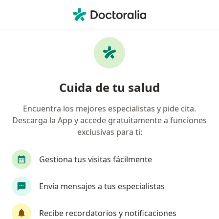
Men
Derrame Pleural • San Isidro, Lima
Filtros
• 1
Seguro
Mapa
Especialistas en Derrame pleural en San
Cuida de tu salud
Isidro
Encuentra los mejores especialistas y pide cita.
Descarga la App y accede gratuitamente a funciones
¿Qué especialidad estás buscando?
exclusivas para ti:
Neumólogo
Médico general
Urólogo
Gestiona tus visitas fácilmente
Envía mensajes a tus especialistas
Recibe recordatorios y notificaciones