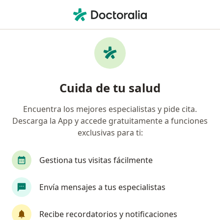
Men
Especialista En Administración De Salud • Pueblo Libre, Lima
Filtros
Seguro
Mapa
Especialistas en administración de salud en
Cuida de tu salud
Pueblo Libre
Encuentra los mejores especialistas y pide cita.
Descarga la App y accede gratuitamente a funciones
exclusivas para ti:
Gestiona tus visitas fácilmente
Envía mensajes a tus especialistas
Dr. Ricardo Eusebio Loza Concha
Especialista en administración de salud, Médico general,
Recibe recordatorios y notificaciones
·
Ver más
Nefrólogo