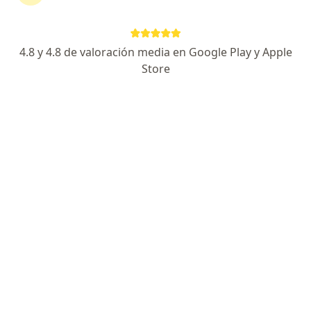
177 opinión
Dirección
Online
4.8 y 4.8 de valoración media en Google Play y Apple
Store
Lima
•
Mapa
Consultorio Privado Virtual
Este especialista no ofrece reserva de cita en línea en esta dirección.
Solicita una cita
Dr. Guillermo Wiegering Cecchi