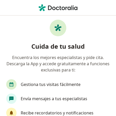
Men
Criptorquidia • Pueblo Libre, Lima
Filtros
• 1
Seguro
Mapa
Especialistas en Criptorquidia en Pueblo
Cuida de tu salud
Libre
Encuentra los mejores especialistas y pide cita.
Descarga la App y accede gratuitamente a funciones
¿Qué especialidad estás buscando?
exclusivas para ti:
Urólogo
Endocrinólogo
Médico general
Gestiona tus visitas fácilmente
Envía mensajes a tus especialistas
Recibe recordatorios y notificaciones