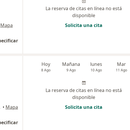
La reserva de citas en línea no está
disponible
Mapa
Solicita una cita
pecificar
Hoy
Mañana
lunes
Mar
8 Ago
9 Ago
10 Ago
11 Ago
La reserva de citas en línea no está
disponible
raflores
•
Mapa
Solicita una cita
pecificar