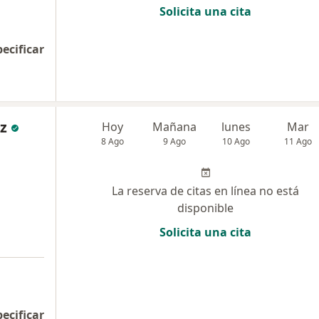
Solicita una cita
pecificar
uz
Hoy
Mañana
lunes
Mar
8 Ago
9 Ago
10 Ago
11 Ago
La reserva de citas en línea no está
disponible
Solicita una cita
pecificar