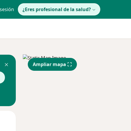
 sesión
¿Eres profesional de la salud?
Ampliar mapa
l
Mié
Jue
Vie
12 Ago
13 Ago
14 Ago