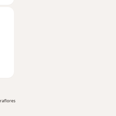
Mié
Jue
Vie
12 Ago
13 Ago
14 Ago
raflores