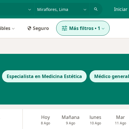
dad, enfermedad o nombre
p. ej. Lima
Iniciar
ibles
Seguro
Más filtros
•
1
Especialista en Medicina Estética
Médico genera
s
Hoy
Mañana
lunes
Mar
8 Ago
9 Ago
10 Ago
11 Ago