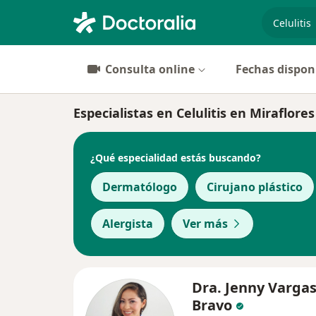
especiali
Consulta online
Fechas dispon
Especialistas en Celulitis en Miraflores
¿Qué especialidad estás buscando?
Dermatólogo
Cirujano plástico
Alergista
Ver más
Dra. Jenny Varga
Bravo