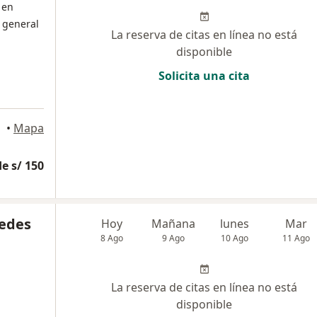
 en
 general
La reserva de citas en línea no está
disponible
Solicita una cita
lores
•
Mapa
e s/ 150
cedes
Hoy
Mañana
lunes
Mar
8 Ago
9 Ago
10 Ago
11 Ago
La reserva de citas en línea no está
disponible