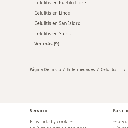
Celulitis en Pueblo Libre
Celulitis en Lince
Celulitis en San Isidro
Celulitis en Surco
Ver más (9)
Más en esta categoría: Ciudades cer
Página De Inicio
Enfermedades
Celulitis
Camb
Servicio
Para l
Privacidad y cookies
Especia