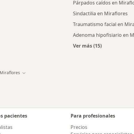
Párpados caídos en Mirafl
Sindactilia en Miraflores
Traumatismo facial en Mira
Adenoma hipofisiario en M
Ver más (15)
canas a Miraflores
Más en esta catego
Miraflores
iar de ciudad
Cambiar de ciudad
os pacientes
Para profesionales
listas
Precios