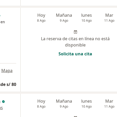
Hoy
Mañana
lunes
Mar
8 Ago
9 Ago
10 Ago
11 Ago
 en
La reserva de citas en línea no está
disponible
Solicita una cita
•
Mapa
de s/ 80
a
Hoy
Mañana
lunes
Mar
8 Ago
9 Ago
10 Ago
11 Ago
ás