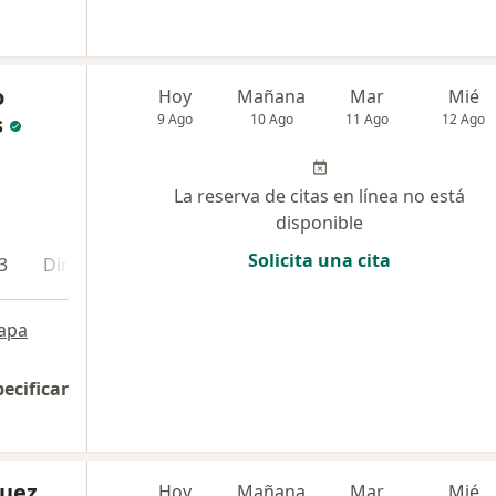
o
Hoy
Mañana
Mar
Mié
s
9 Ago
10 Ago
11 Ago
12 Ago
La reserva de citas en línea no está
disponible
Solicita una cita
3
Dirección 4
apa
pecificar
guez
Hoy
Mañana
Mar
Mié