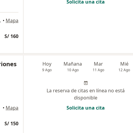
Solicita una cita
 802, San Isidro
•
Mapa
S/ 160
riones
Hoy
Mañana
Mar
Mié
9 Ago
10 Ago
11 Ago
12 Ago
La reserva de citas en línea no está
disponible
•
Mapa
Solicita una cita
S/ 150