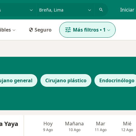
dad, enfermedad o nombre
p. ej. Lima
Iniciar
ibles
Seguro
Más filtros
•
1
ujano general
Cirujano plástico
Endocrinólogo
a Yaya
Hoy
Mañana
Mar
Mié
9 Ago
10 Ago
11 Ago
12 Ago