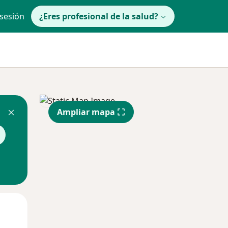
 sesión
¿Eres profesional de la salud?
Ampliar mapa
Jue
Vie
Sáb
13 Ago
14 Ago
15 Ago