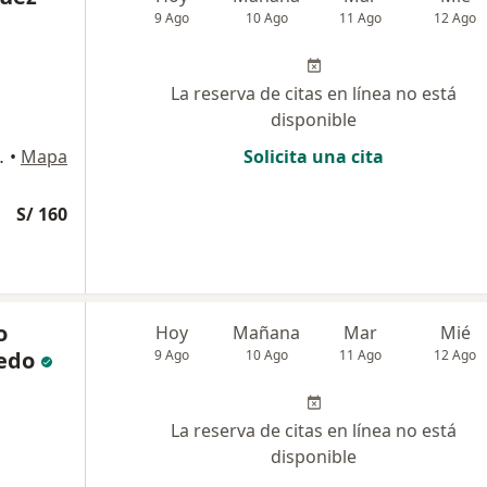
9 Ago
10 Ago
11 Ago
12 Ago
La reserva de citas en línea no está
disponible
802, San Isidro
•
Mapa
Solicita una cita
S/ 160
o
Hoy
Mañana
Mar
Mié
edo
9 Ago
10 Ago
11 Ago
12 Ago
La reserva de citas en línea no está
disponible