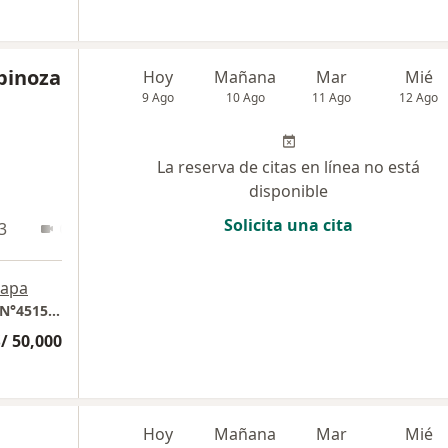
spinoza
Hoy
Mañana
Mar
Mié
9 Ago
10 Ago
11 Ago
12 Ago
La reserva de citas en línea no está
disponible
Solicita una cita
3
Online
apa
Consulta Particular SANUS, Camino La Viña N°4515, Talca, Chile
/ 50,000
Hoy
Mañana
Mar
Mié