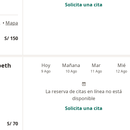
Solicita una cita
, Lince
•
Mapa
S/ 150
beth
Hoy
Mañana
Mar
Mié
9 Ago
10 Ago
11 Ago
12 Ago
La reserva de citas en línea no está
disponible
Solicita una cita
S/ 70