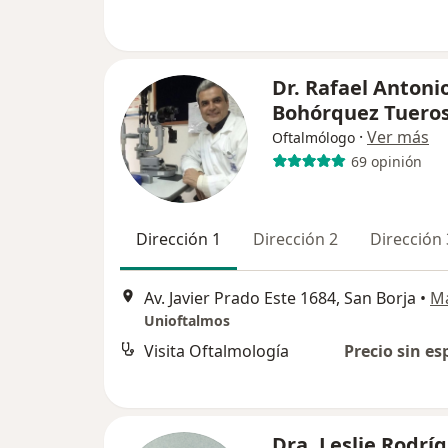
Dr. Rafael Antoni
Bohórquez Tuero
·
Ver más
Oftalmólogo
69 opinión
Dirección 1
Dirección 2
Dirección 
Av. Javier Prado Este 1684, San Borja
•
M
Unioftalmos
Visita Oftalmología
Precio sin es
Dra. Leslie Rodrí