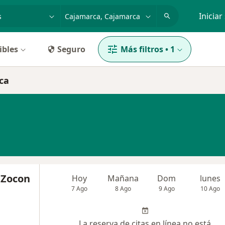
dad, enfermedad o nombre
p. ej. Lima
Iniciar
ibles
Seguro
Más filtros
•
1
ca
 Zocon
Hoy
Mañana
Dom
lunes
7 Ago
8 Ago
9 Ago
10 Ago
La reserva de citas en línea no está