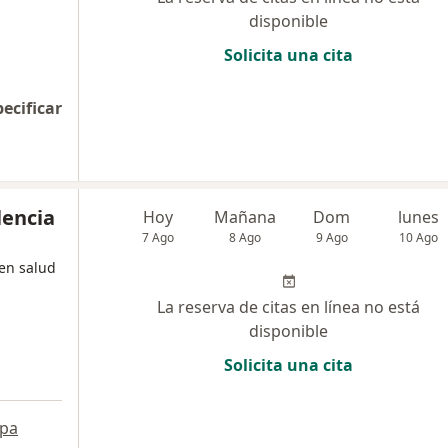
disponible
Solicita una cita
pecificar
lencia
Hoy
Mañana
Dom
lunes
7 Ago
8 Ago
9 Ago
10 Ago
 en salud
La reserva de citas en línea no está
disponible
Solicita una cita
pa