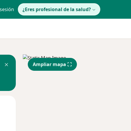
 sesión
¿Eres profesional de la salud?
Ampliar mapa
Mar
Mié
Jue
11 Ago
12 Ago
13 Ago