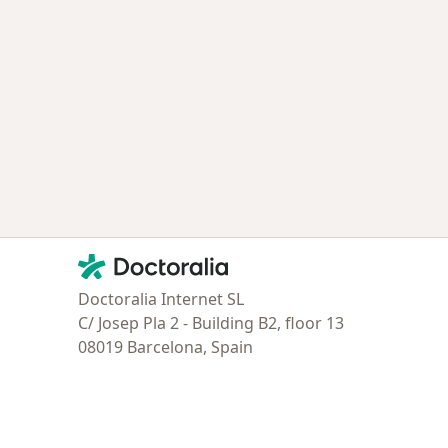
Contacto
Doctoralia - Página de inicio
Doctoralia Internet SL
C/ Josep Pla 2 - Building B2, floor 13
08019 Barcelona, Spain