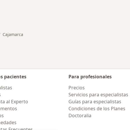
ermedades en Cajamarca
Cajamarca
biar de ciudad
os pacientes
Para profesionales
listas
Precios
s
Servicios para especialistas
ta al Experto
Guías para especialistas
amentos
Condiciones de los Planes
os
Doctoralia
medades
tas Frecuentes