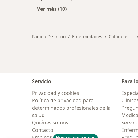
Ver más (10)
Más en esta categoría: Otras enf
Página De Inicio
Enfermedades
Cataratas
Cam
Servicio
Para l
Privacidad y cookies
Especia
Política de privacidad para
Clínica
determinados profesionales de la
Pregun
salud
Medic
Quiénes somos
Servici
Contacto
Enfer
Empleos
Pregun
Nuevas posiciones