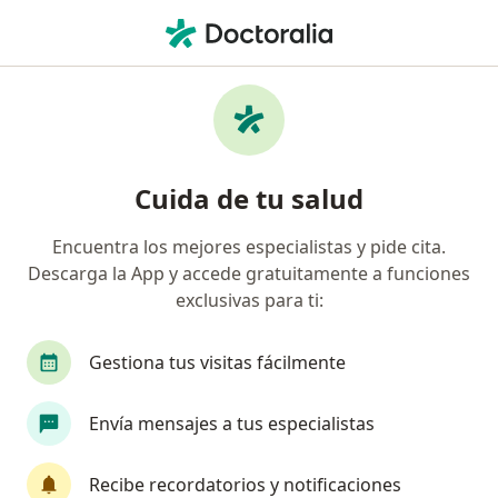
Men
Diente Impactado • Lince, Lima
Filtros
• 1
Seguro
Mapa
Especialistas en Diente impactado en Lince
Cuida de tu salud
Encuentra los mejores especialistas y pide cita.
¿Qué especialidad estás buscando?
Descarga la App y accede gratuitamente a funciones
Dentista
Neurocirujano
exclusivas para ti:
Gestiona tus visitas fácilmente
Envía mensajes a tus especialistas
Recibe recordatorios y notificaciones