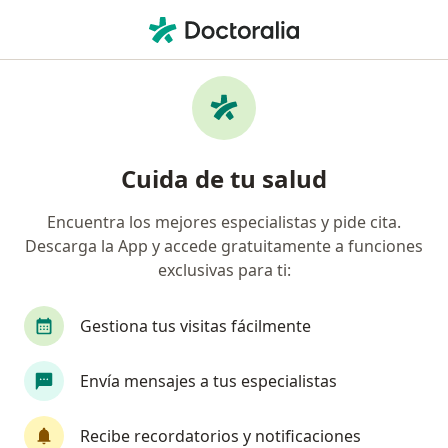
Men
Disoclusión De Los Dientes • Lince, Lima
Filtros
• 1
Seguro
Mapa
Especialistas en Disoclusión de los dientes
Cuida de tu salud
en Lince
Encuentra los mejores especialistas y pide cita.
Descarga la App y accede gratuitamente a funciones
¿Qué especialidad estás buscando?
exclusivas para ti:
Dentista
Gestiona tus visitas fácilmente
Envía mensajes a tus especialistas
Recibe recordatorios y notificaciones