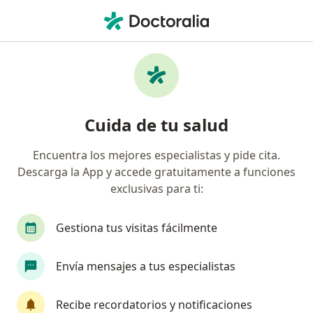
Men
Bruxismo • Lince, Lima
Filtros
• 1
Seguro
Mapa
Especialistas en Bruxismo en Lince
Cuida de tu salud
Encuentra los mejores especialistas y pide cita.
¿Qué especialidad estás buscando?
Descarga la App y accede gratuitamente a funciones
Dentista
Cirujano maxilofacial
Neurociru
exclusivas para ti:
Gestiona tus visitas fácilmente
Envía mensajes a tus especialistas
Recibe recordatorios y notificaciones