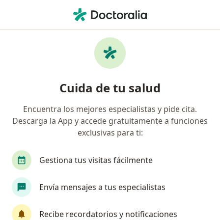
Men
Anquiloglosia • Lince, Lima
Filtros
• 1
Seguro
Mapa
Especialistas en Anquiloglosia en Lince
Cuida de tu salud
Encuentra los mejores especialistas y pide cita.
¿Qué especialidad estás buscando?
Descarga la App y accede gratuitamente a funciones
Dentista
Cirujano maxilofacial
Cirujano 
exclusivas para ti:
Gestiona tus visitas fácilmente
Envía mensajes a tus especialistas
Recibe recordatorios y notificaciones