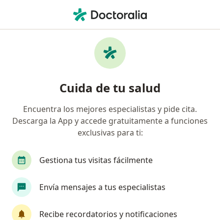
Men
Diente Retenido • Lince, Lima
Filtros
• 1
Seguro
Mapa
Especialistas en Diente retenido en Lince
Cuida de tu salud
Encuentra los mejores especialistas y pide cita.
¿Qué especialidad estás buscando?
Descarga la App y accede gratuitamente a funciones
Dentista
Cirujano maxilofacial
exclusivas para ti:
Gestiona tus visitas fácilmente
Envía mensajes a tus especialistas
Recibe recordatorios y notificaciones