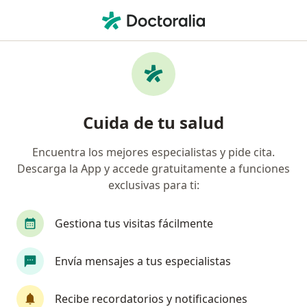
Men
Cáncer De Riñón • San Borja, Lima
Filtros
• 1
Seguro
Mapa
Especialistas en Cáncer de riñón en San
Cuida de tu salud
Borja
Encuentra los mejores especialistas y pide cita.
Descarga la App y accede gratuitamente a funciones
¿Qué especialidad estás buscando?
exclusivas para ti:
Urólogo
Oncólogo
Cardiólogo
Ciruja
Gestiona tus visitas fácilmente
Envía mensajes a tus especialistas
Recibe recordatorios y notificaciones