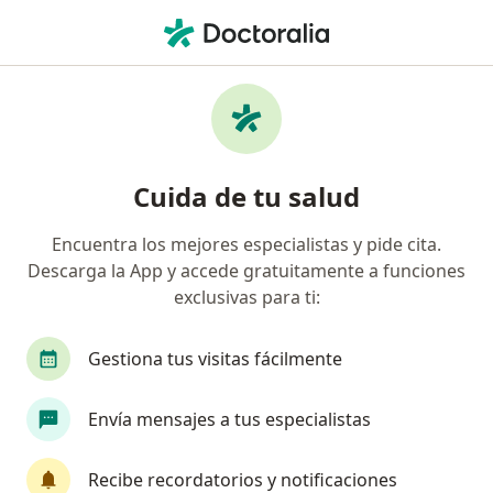
Men
Cáncer De Riñón • Jesús María, Lima
Filtros
• 1
Seguro
Mapa
Especialistas en Cáncer de riñón en Jesús
Cuida de tu salud
María
Encuentra los mejores especialistas y pide cita.
Descarga la App y accede gratuitamente a funciones
¿Qué especialidad estás buscando?
exclusivas para ti:
Urólogo
Oncólogo
Especialista en Admini
Gestiona tus visitas fácilmente
Envía mensajes a tus especialistas
Recibe recordatorios y notificaciones