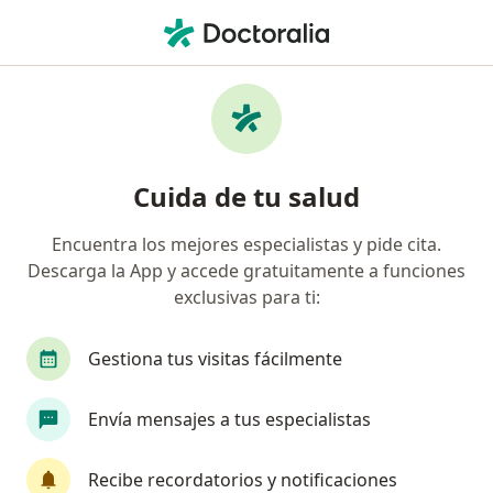
Men
Cálculos Renales • Cercado de Lima, Lima
Filtros
• 1
Seguro
Mapa
Especialistas en Cálculos renales en Cercado
Cuida de tu salud
de Lima
Encuentra los mejores especialistas y pide cita.
Descarga la App y accede gratuitamente a funciones
¿Qué especialidad estás buscando?
exclusivas para ti:
Urólogo
Especialista en Administración de Sa
Gestiona tus visitas fácilmente
Envía mensajes a tus especialistas
Recibe recordatorios y notificaciones