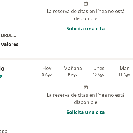
La reserva de citas en línea no está
disponible
Solicita una cita
Consultorios Especializados Arequipa 2080 - UROLOGIA
 valores
do
Hoy
Mañana
lunes
Mar
8 Ago
9 Ago
10 Ago
11 Ago
La reserva de citas en línea no está
disponible
Solicita una cita
apa