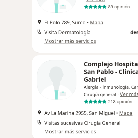
89 opinión
El Polo 789, Surco
•
Mapa
Visita Dermatología
des
Mostrar más servicios
Complejo Hospita
San Pablo - Clinic
Gabriel
Alergia - inmunología, Car
·
Ver má
Cirugía general
218 opinión
Av La Marina 2955, San Miguel
•
Mapa
Visitas sucesivas Cirugía General
Mostrar más servicios