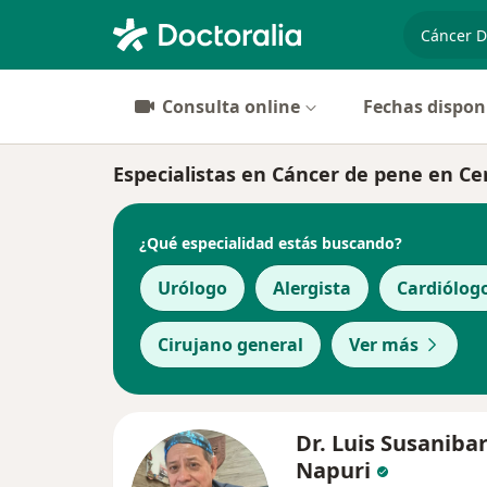
especiali
Consulta online
Fechas dispon
Especialistas en Cáncer de pene en C
¿Qué especialidad estás buscando?
Urólogo
Alergista
Cardiólog
Cirujano general
Ver más
Dr. Luis Susaniba
Napuri