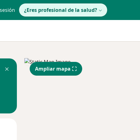
 sesión
¿Eres profesional de la salud?
Ampliar mapa
Mié
Jue
Vie
12 Ago
13 Ago
14 Ago