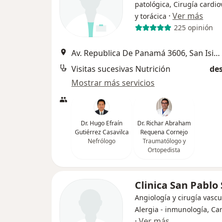
patológica, Cirugía cardio
·
Ver más
y torácica
225 opinión
Av. Republica De Panamá 3606, San Isidro
Visitas sucesivas Nutrición
des
Mostrar más servicios
Dr. Hugo Efraín
Dr. Richar Abraham
Gutiérrez Casavilca
Requena Cornejo
Nefrólogo
Traumatólogo y
Ortopedista
Clinica San Pablo
Angiología y cirugía vascu
Alergia - inmunología, Ca
·
Ver más