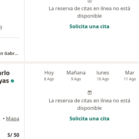
La reserva de citas en línea no está
disponible
Solicita una cita
3
Complejo Hospitalario San Pablo - Clinica San Gabriel
arlo
Hoy
Mañana
lunes
Mar
yas
8 Ago
9 Ago
10 Ago
11 Ago
La reserva de citas en línea no está
disponible
de Lima
•
Mapa
Solicita una cita
S/ 50