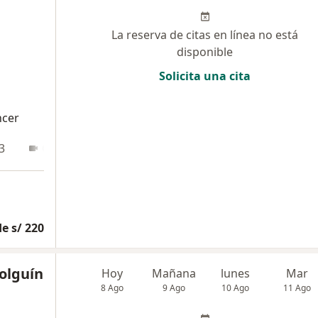
La reserva de citas en línea no está
disponible
Solicita una cita
ncer
3
Online
e s/ 220
olguín
Hoy
Mañana
lunes
Mar
8 Ago
9 Ago
10 Ago
11 Ago