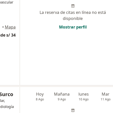
vascular
La reserva de citas en línea no está
disponible
•
Mapa
Mostrar perfil
de s/ 34
 Surco
Hoy
Mañana
lunes
Mar
8 Ago
9 Ago
10 Ago
11 Ago
lar,
rdiología