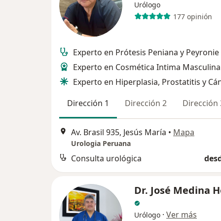
Urólogo
177 opinión
Experto en Prótesis Peniana y Peyronie
Experto en Cosmética Intima Masculina
Experto en Hiperplasia, Prostatitis y Cá
Dirección 1
Dirección 2
Dirección 
Av. Brasil 935, Jesús María
•
Mapa
Urologia Peruana
Consulta urológica
desd
Dr. José Medina H
·
Ver más
Urólogo