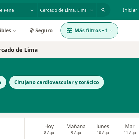
dad, enfermedad o nombre
p. ej. Lima
Iniciar
ibles
Seguro
Más filtros
•
1
ercado de Lima
o
Cirujano cardiovascular y torácico
r
Hoy
Mañana
lunes
Mar
8 Ago
9 Ago
10 Ago
11 Ago