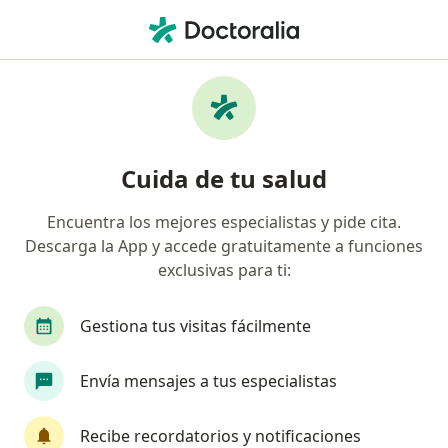
Men
Criptorquidia • Cercado de Lima, Lima
Filtros
• 1
Seguro
Mapa
Especialistas en Criptorquidia en Cercado de
Cuida de tu salud
Lima
Encuentra los mejores especialistas y pide cita.
Descarga la App y accede gratuitamente a funciones
¿Qué especialidad estás buscando?
exclusivas para ti:
Urólogo
Pediatra
Endocrinólogo
Méd
Gestiona tus visitas fácilmente
Envía mensajes a tus especialistas
Recibe recordatorios y notificaciones