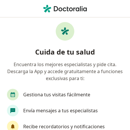
Men
Enfermedades De Los Testículos • Cercado de Lima, Lima
Filtros
• 1
Seguro
Mapa
Especialistas en Enfermedades de los
Cuida de tu salud
testículos en Cercado de Lima
Encuentra los mejores especialistas y pide cita.
Descarga la App y accede gratuitamente a funciones
¿Qué especialidad estás buscando?
exclusivas para ti:
Urólogo
Cirujano general
Cirujano plásti
Gestiona tus visitas fácilmente
Envía mensajes a tus especialistas
Recibe recordatorios y notificaciones