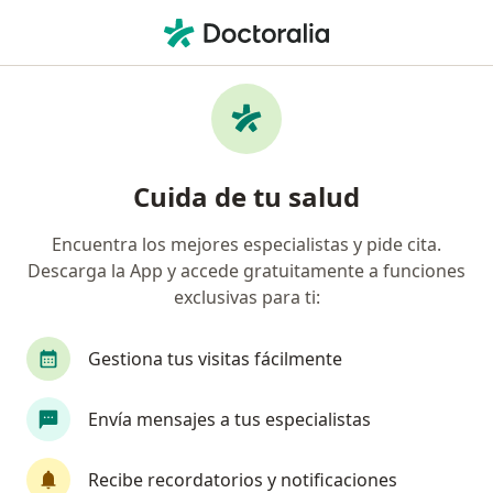
Men
Cáncer De Próstata • Cercado de Lima, Lima
Filtros
• 1
Seguro
Mapa
Especialistas en Cáncer de próstata en
Cuida de tu salud
Cercado de Lima
Encuentra los mejores especialistas y pide cita.
Descarga la App y accede gratuitamente a funciones
¿Qué especialidad estás buscando?
exclusivas para ti:
Urólogo
Oncólogo
Médico general
Es
Gestiona tus visitas fácilmente
Envía mensajes a tus especialistas
Recibe recordatorios y notificaciones