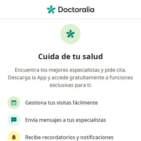
Men
Trastorno De Estrés Postraumático • Magdalena del Mar, Lima
Filtros
• 1
Seguro
Mapa
Especialistas en Trastorno de estrés
Cuida de tu salud
postraumático en Magdalena del Mar
Encuentra los mejores especialistas y pide cita.
Descarga la App y accede gratuitamente a funciones
¿Qué especialidad estás buscando?
exclusivas para ti:
Psicólogo
Gestiona tus visitas fácilmente
Envía mensajes a tus especialistas
Recibe recordatorios y notificaciones