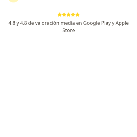
Escoge la consulta online para empezar o continuar
tu tratamiento sin salir de casa. Y, si lo necesitas,
también puedes reservar una cita presencial.
4.8 y 4.8 de valoración media en Google Play y Apple
Store
Mostrar especialistas
¿Cómo funciona?
Expertos en infarto de miocardio
César Antonio Ortiz Zegarra
Cardiólogo
Surco