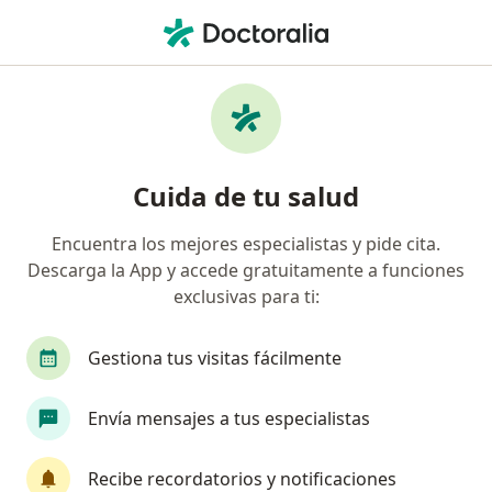
Men
¿Qué estás buscando?
Página De Inicio
Enfermedades
Infarto De Miocardio
Infarto de miocardio -
Cuida de tu salud
Información, expertos y
preguntas frecuentes
Encuentra los mejores especialistas y pide cita.
Descarga la App y accede gratuitamente a funciones
exclusivas para ti:
Gestiona tus visitas fácilmente
Información
Envía mensajes a tus especialistas
No descuides tu salud
Recibe recordatorios y notificaciones