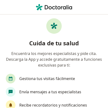
Men
Alergia A Medicamentos • Miraflores, Lima
Filtros
• 1
Seguro
Mapa
Especialistas en Alergia a medicamentos en
Cuida de tu salud
Miraflores
Encuentra los mejores especialistas y pide cita.
Descarga la App y accede gratuitamente a funciones
¿Qué especialidad estás buscando?
exclusivas para ti:
Alergista
Pediatra
Internista
Cirujan
Gestiona tus visitas fácilmente
Envía mensajes a tus especialistas
Recibe recordatorios y notificaciones