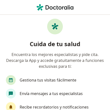
Men
Alcoholismo • Huancayo, Junín
Filtros
• 1
Mapa
Especialistas en Alcoholismo en Huancayo
Cuida de tu salud
Encuentra los mejores especialistas y pide cita.
¿Qué especialidad estás buscando?
Descarga la App y accede gratuitamente a funciones
Psicólogo
Psiquiatra
exclusivas para ti:
Gestiona tus visitas fácilmente
Envía mensajes a tus especialistas
Recibe recordatorios y notificaciones