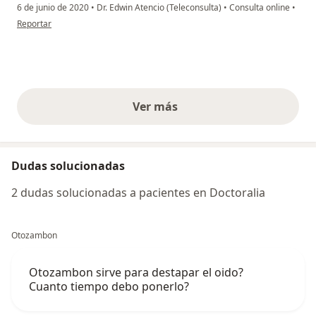
6 de junio de 2020
•
Dr. Edwin Atencio (Teleconsulta)
•
Consulta online
•
en opinión del usuario K
Reportar
Ver más
opiniones anteriores
Dudas solucionadas
2 dudas solucionadas a pacientes en Doctoralia
Otozambon
Otozambon sirve para destapar el oido?
Cuanto tiempo debo ponerlo?