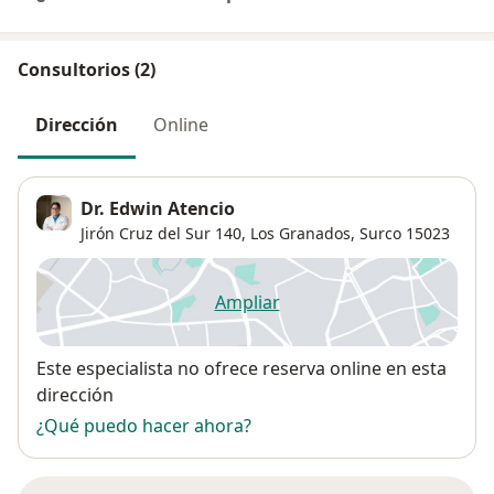
Consultorios (2)
Dirección
Online
Dr. Edwin Atencio
Jirón Cruz del Sur 140,
Los Granados
,
Surco
15023
Ampliar
se abre en una nueva pestañ
Disponibilidad
Este especialista no ofrece reserva online en esta
dirección
¿Qué puedo hacer ahora?