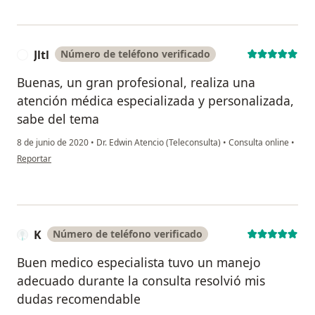
Jltl
Número de teléfono verificado
J
Buenas, un gran profesional, realiza una
atención médica especializada y personalizada,
sabe del tema
8 de junio de 2020
•
Dr. Edwin Atencio (Teleconsulta)
•
Consulta online
•
en opinión del usuario Jltl
Reportar
K
Número de teléfono verificado
Buen medico especialista tuvo un manejo
adecuado durante la consulta resolvió mis
dudas recomendable