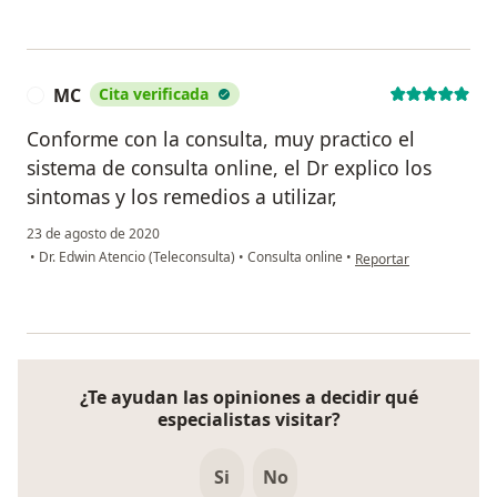
MC
Cita verificada
M
Conforme con la consulta, muy practico el
sistema de consulta online, el Dr explico los
sintomas y los remedios a utilizar,
23 de agosto de 2020
en opinión del usuario
•
Dr. Edwin Atencio (Teleconsulta)
•
Consulta online
•
Reportar
¿Te ayudan las opiniones a decidir qué
especialistas visitar?
Si
No