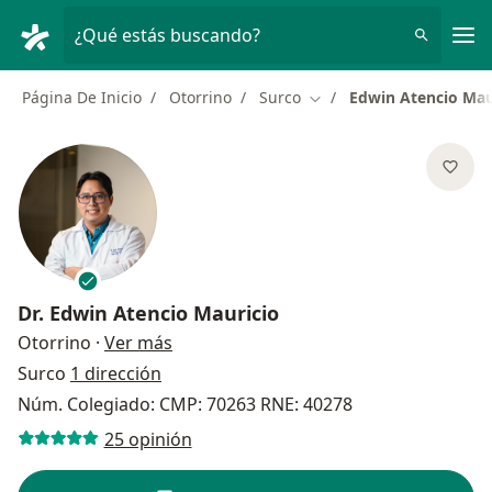
Men
¿Qué estás buscando?
Página De Inicio
Otorrino
Surco
Edwin Atencio Mau
Cambiar de ciudad
Dr.
Edwin Atencio Mauricio
sobre las especializaciones
Otorrino
·
Ver más
Surco
1 dirección
Núm. Colegiado: CMP: 70263 RNE: 40278
25 opinión