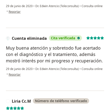
29 de junio de 2020
•
Dr. Edwin Atencio (Teleconsulta)
•
Consulta online
en opinión del usuario Cuenta eliminada
•
Reportar
Cuenta eliminada
Cita verificada
Muy buena atención y sobretodo fue acertado
con el diagnóstico y el tratamiento, además
mostró interés por mi progreso y recuperación.
29 de junio de 2020
•
Dr. Edwin Atencio (Teleconsulta)
•
Consulta online
en opinión del usuario Cuenta eliminada
•
Reportar
Liria Cc.M
Número de teléfono verificado
L