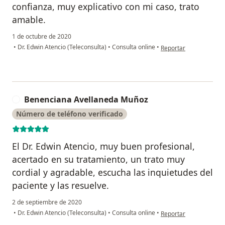
confianza, muy explicativo con mi caso, trato
amable.
1 de octubre de 2020
en opinión del usuari
•
Dr. Edwin Atencio (Teleconsulta)
•
Consulta online
•
Reportar
Benenciana Avellaneda Muñoz
B
Número de teléfono verificado
El Dr. Edwin Atencio, muy buen profesional,
acertado en su tratamiento, un trato muy
cordial y agradable, escucha las inquietudes del
paciente y las resuelve.
2 de septiembre de 2020
en opinión del usuari
•
Dr. Edwin Atencio (Teleconsulta)
•
Consulta online
•
Reportar