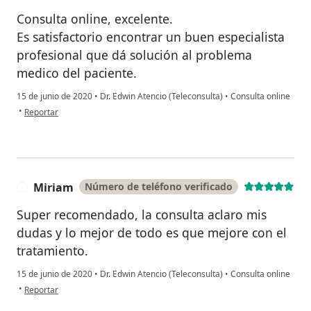
Consulta online, excelente.
Es satisfactorio encontrar un buen especialista
profesional que dá solución al problema
medico del paciente.
15 de junio de 2020
•
Dr. Edwin Atencio (Teleconsulta)
•
Consulta online
en opinión del usuario Liria Cc.M
•
Reportar
Miriam
Número de teléfono verificado
M
Super recomendado, la consulta aclaro mis
dudas y lo mejor de todo es que mejore con el
tratamiento.
15 de junio de 2020
•
Dr. Edwin Atencio (Teleconsulta)
•
Consulta online
en opinión del usuario Miriam
•
Reportar