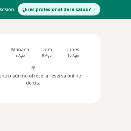
 sesión
¿Eres profesional de la salud?
Mañana
Dom
lunes
Mar
Mié
8 Ago
9 Ago
10 Ago
11 Ago
12 Ag
entro aún no ofrece la reserva online
de cita