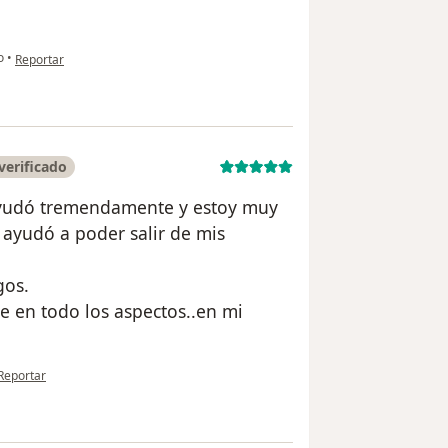
en opinión del usuario Carina Esperanza Baltazar Anchiraico
o
•
Reportar
verificado
ayudó tremendamente y estoy muy
 ayudó a poder salir de mis
gos.
e en todo los aspectos..en mi
en opinión del usuario Sonia Echevarría
Reportar