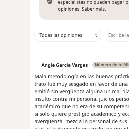
especialistas no pueden pagar p
Más infor
opiniones.
Saber más.
Busca en 
Angie Garcia Vargas
Número de teléfo
A
Mala metodología en las buenas práctic
trato fue muy sesgado en favor de una
emitió sin vergüenza alguna un mal d
insulto contra mi persona, juicios per
académico que no era de su competenci
si solo quiere prestigio academico y 
avergüenza, mezcla lo personal de sus 
aún, el tratamiento era malo, no por 