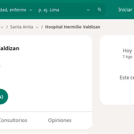
dad, enfermedad o nombre
p. ej. Lima
Iniciar
Santa Anita
Hospital Hermilio Valdizan
Cambiar de ciudad
Cambiar de ciudad
Valdizan
Hoy
7 Ago
n
Este c
s)
Consultorios
Opiniones