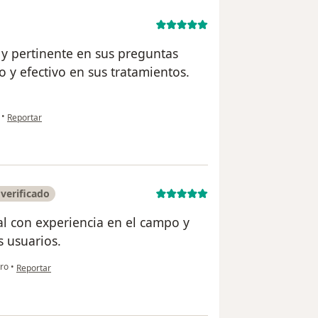
 y pertinente en sus preguntas
o y efectivo en sus tratamientos.
en opinión del usuario FBL
•
Reportar
verificado
al con experiencia en el campo y
s usuarios.
en opinión del usuario Edward Tennison
ro
•
Reportar