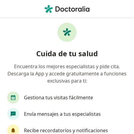
Men
Neonatología
Filtros
• 1
Seguro
Mapa
Centros médicos de neonatología
Cuida de tu salud
Encuentra los mejores especialistas y pide cita.
Elige la ciudad en la que buscas al especialista
Descarga la App y accede gratuitamente a funciones
Arequipa
Lima
Miraflores
Pueblo Lib
exclusivas para ti:
Gestiona tus visitas fácilmente
Envía mensajes a tus especialistas
Recibe recordatorios y notificaciones