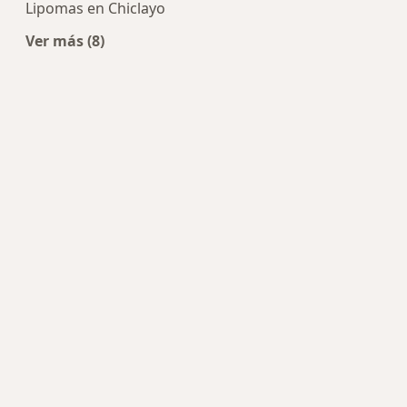
Lipomas en Chiclayo
Ver más (8)
Más en esta categoría: Enfermedades más trat