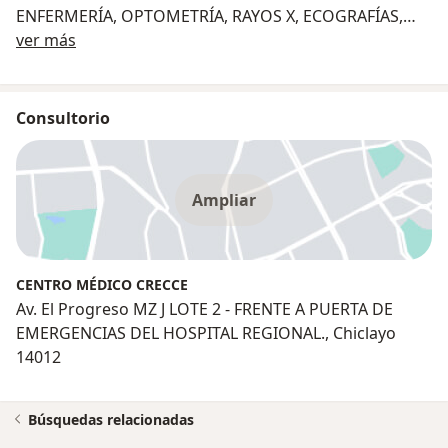
ENFERMERÍA, OPTOMETRÍA, RAYOS X, ECOGRAFÍAS,
Sobre nosotros
ENTRE OTROS RELACIONADOS.
ver más
ADEMÁS BRINDAMOS SERVICIOS A DOMICILIO.
CONTÁCNOS : 998 377 693 - 913 815 764
Consultorio
UBICANOS: AV. EL PROGRESO MZ J LOTE 2 - FRENTE A
PUERTA DE EMERGENCIAS DEL HOSPITAL REGIONAL.
Ampliar
CENTRO MÉDICO CRECCE
Av. El Progreso MZ J LOTE 2 - FRENTE A PUERTA DE
EMERGENCIAS DEL HOSPITAL REGIONAL., Chiclayo
14012
Búsquedas relacionadas