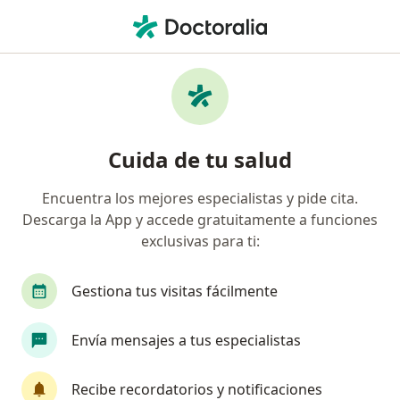
Men
Insuficiencia Aórtica • Lima, Lima
Filtros
• 1
Seguro
Mapa
Especialistas en Insuficiencia aórtica en
Cuida de tu salud
Lima
Encuentra los mejores especialistas y pide cita.
Descarga la App y accede gratuitamente a funciones
¿Qué especialidad estás buscando?
exclusivas para ti:
Cardiólogo
Cirujano cardiovascular y torácico
Gestiona tus visitas fácilmente
Envía mensajes a tus especialistas
Recibe recordatorios y notificaciones