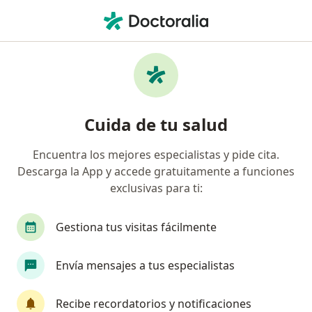
Men
Ginecología Y Obstetricia • Surco, Lima
Filtros
• 1
Seguro
Mapa
Centros médicos de ginecología y
Cuida de tu salud
obstetricia en Surco
Encuentra los mejores especialistas y pide cita.
Descarga la App y accede gratuitamente a funciones
exclusivas para ti:
Gestiona tus visitas fácilmente
Envía mensajes a tus especialistas
Urozen - Clinica de Urologia Avanzada
·
Ver más
Ginecología y obstetricia, Urología, Oncología
Recibe recordatorios y notificaciones
28 opinión