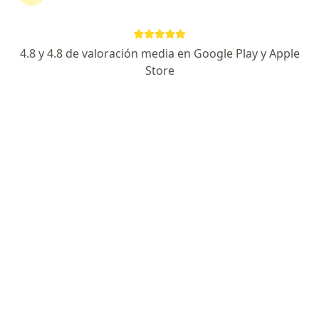
Av. Javier Prado Este 3028, San Borja
•
Mapa
Ningún profesional de este centro tiene citas disponibles
4.8 y 4.8 de valoración media en Google Play y Apple
Store
Mostrar perfil
Policlínico Biolaq
Ginecología y obstetricia, Alergia - inmunología, Anatomía
·
Ver más
patológica
Dirección 1
Dirección 2