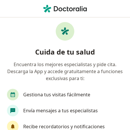
Men
Cirujano Maxilofacial • Lima, Lima
Filtros
Seguro:
Pacífico
M
Cirujanos maxilofaciales recomendados de
Cuida de tu salud
Pacífico en Lima
Encuentra los mejores especialistas y pide cita.
Descarga la App y accede gratuitamente a funciones
exclusivas para ti:
Gestiona tus visitas fácilmente
Envía mensajes a tus especialistas
Dr. Boris Villavicencio Peña
·
Ver más
Cirujano maxilofacial
Recibe recordatorios y notificaciones
16 opinión