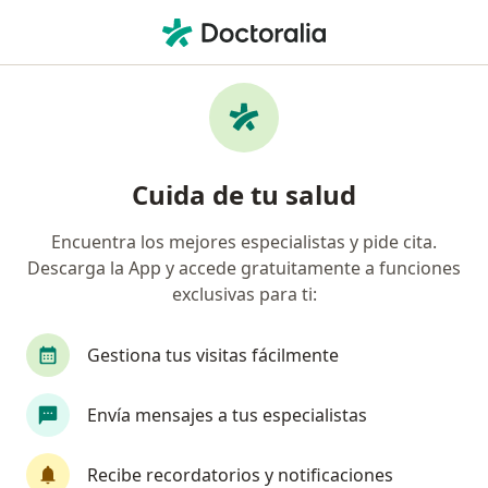
Men
Lesión Maxilofacial • Lima, Lima
Filtros
• 1
Seguro
Mapa
Especialistas en Lesión maxilofacial en Lima
Cuida de tu salud
Encuentra los mejores especialistas y pide cita.
¿Qué especialidad estás buscando?
Descarga la App y accede gratuitamente a funciones
Cirujano maxilofacial
Especialista en Medicina
exclusivas para ti:
Gestiona tus visitas fácilmente
Envía mensajes a tus especialistas
Recibe recordatorios y notificaciones