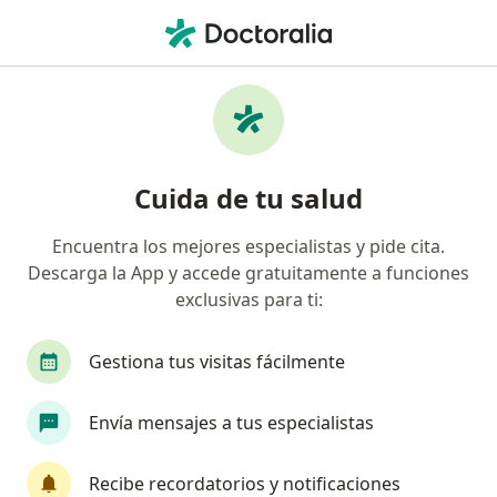
Men
Cirujano Maxilofacial • Lima, Lima
Filtros
Seguro:
La Positiva
Cirujanos maxilofaciales recomendados de
Cuida de tu salud
La Positiva en Lima
Encuentra los mejores especialistas y pide cita.
Descarga la App y accede gratuitamente a funciones
exclusivas para ti:
Gestiona tus visitas fácilmente
Envía mensajes a tus especialistas
Dr. Marco Antonio Rozán Flores
·
Ver más
Cirujano maxilofacial
Recibe recordatorios y notificaciones
4 opinión