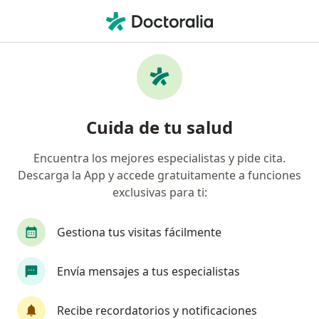
Men
Cirujano General • Miraflores, Lima
Filtros
Seguro:
Rimac
Ma
Cirujanos generales recomendados de
Cuida de tu salud
Rimac en Miraflores
Encuentra los mejores especialistas y pide cita.
Descarga la App y accede gratuitamente a funciones
exclusivas para ti:
Gestiona tus visitas fácilmente
Envía mensajes a tus especialistas
Dr. Alberto Gómez Meléndez
·
Ver más
Cirujano general
Recibe recordatorios y notificaciones
155 opinión