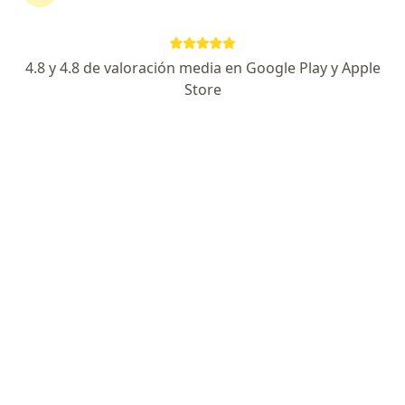
Dirección 1
Dirección 2
Dirección 3
4.8 y 4.8 de valoración media en Google Play y Apple
Av. Angamos Oeste, cuadra 4 (Esquina con la calle General Borgoño), Miraflores
•
Mapa
Store
Clínica Delgado Lima Auna
Acepta Rimac
Primera visita Cirugía General
S/ 250
Este especialista no ofrece reserva de cita en línea en esta dirección.
Solicita una cita