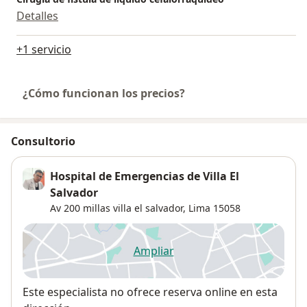
Detalles
+1 servicio
¿Cómo funcionan los precios?
Consultorio
Hospital de Emergencias de Villa El
Salvador
Av 200 millas villa el salvador,
Lima
15058
Ampliar
se abre en una nueva pestañ
Disponibilidad
Este especialista no ofrece reserva online en esta