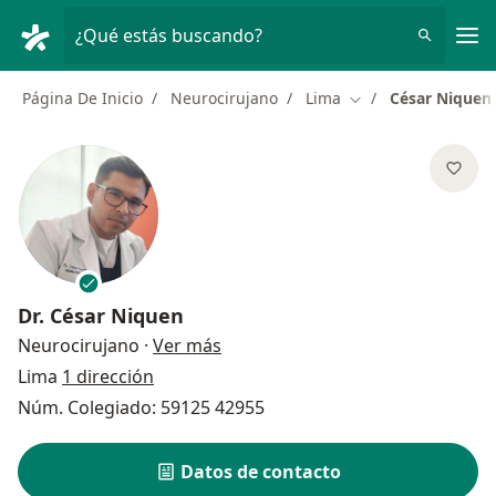
Men
¿Qué estás buscando?
Página De Inicio
Neurocirujano
Lima
César Niquen
Cambiar de ciudad
Dr.
César Niquen
sobre las especializaciones
Neurocirujano
·
Ver más
Lima
1 dirección
Núm. Colegiado: 59125 42955
Datos de contacto