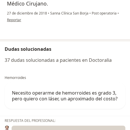
Médico Cirujano.
27 de diciembre de 2018
•
Sanna Clínica San Borja
•
Post operatoria
•
en opinión del usuario Cuenta eliminada
Reportar
Dudas solucionadas
37 dudas solucionadas a pacientes en Doctoralia
Hemorroides
Necesito operarme de hemorroides es grado 3,
pero quiero con láser, un aproximado del costo?
RESPUESTA DEL PROFESIONAL: