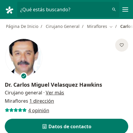
Men
¿Qué estás buscando?
Página De Inicio
Cirujano General
Miraflores
Carlo
Cambiar de
Dr.
Carlos Miguel Velasquez Hawkins
sobre las especializaciones
Cirujano general
·
Ver más
Miraflores
1 dirección
4 opinión
Datos de contacto