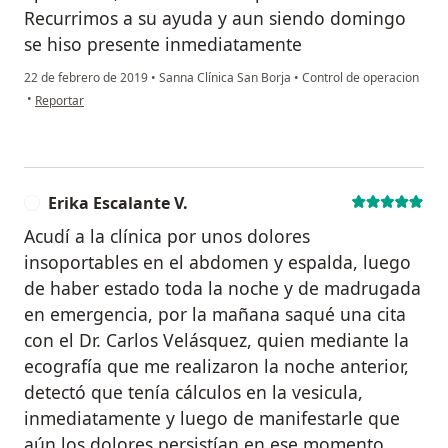
Recurrimos a su ayuda y aun siendo domingo
se hiso presente inmediatamente
22 de febrero de 2019
•
Sanna Clínica San Borja
•
Control de operacion
en opinión del usuario Cuenta eliminada
•
Reportar
Erika Escalante V.
E
Acudí a la clínica por unos dolores
insoportables en el abdomen y espalda, luego
de haber estado toda la noche y de madrugada
en emergencia, por la mañana saqué una cita
con el Dr. Carlos Velásquez, quien mediante la
ecografía que me realizaron la noche anterior,
detectó que tenía cálculos en la vesicula,
inmediatamente y luego de manifestarle que
aún los dolores persistían en ese momento,