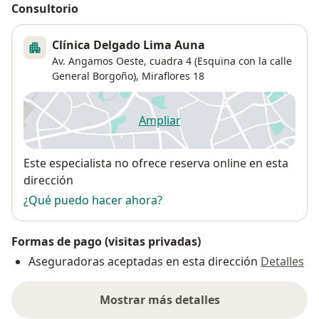
Consultorio
Clínica Delgado Lima Auna
Av. Angamos Oeste, cuadra 4 (Esquina con la calle
General Borgoño),
Miraflores
18
Ampliar
se abre en una nueva pestañ
Disponibilidad
Este especialista no ofrece reserva online en esta
dirección
¿Qué puedo hacer ahora?
Formas de pago (visitas privadas)
Aseguradoras aceptadas en esta dirección
Detalles
Mostrar más detalles
sobre la dirección