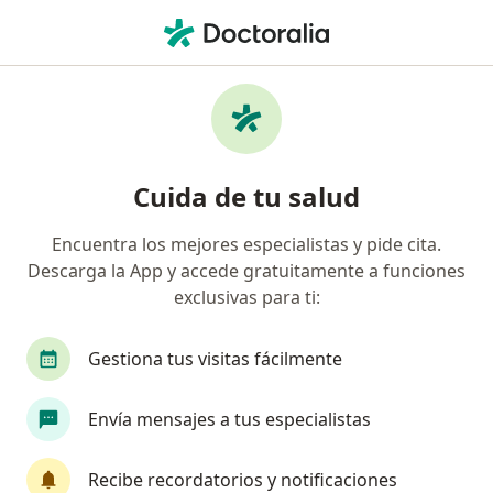
Men
Cirujano General • Miraflores, Lima
Filtros
Seguro:
MEF
Mapa
Cirujanos generales recomendados de MEF
Cuida de tu salud
en Miraflores
Encuentra los mejores especialistas y pide cita.
Descarga la App y accede gratuitamente a funciones
exclusivas para ti:
Gestiona tus visitas fácilmente
Envía mensajes a tus especialistas
Dr. Alberto Gómez Meléndez
·
Ver más
Cirujano general
Recibe recordatorios y notificaciones
155 opinión