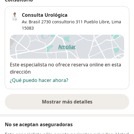
Consulta Urológica
Av. Brasil 2730 consultorio 311 Pueblo Libre,
Lima
15083
Ampliar
se abre en una nueva pestañ
Disponibilidad
Este especialista no ofrece reserva online en esta
dirección
¿Qué puedo hacer ahora?
Mostrar más detalles
sobre la dirección
No se aceptan aseguradoras