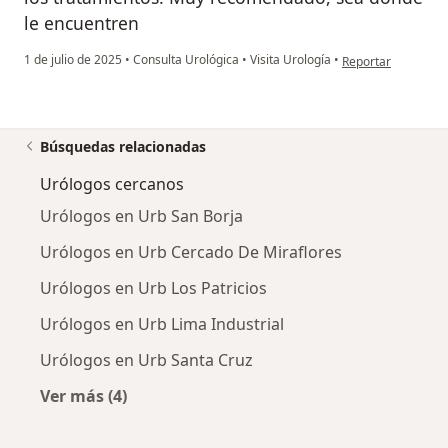
le encuentren
en opinión del usu
1 de julio de 2025
•
Consulta Urológica
•
Visita Urología
•
Reportar
Búsquedas relacionadas
Urólogos cercanos
Urólogos en Urb San Borja
Urólogos en Urb Cercado De Miraflores
Urólogos en Urb Los Patricios
Urólogos en Urb Lima Industrial
Urólogos en Urb Santa Cruz
Ver más (4)
Más en esta categoría: Urólogos cercanos