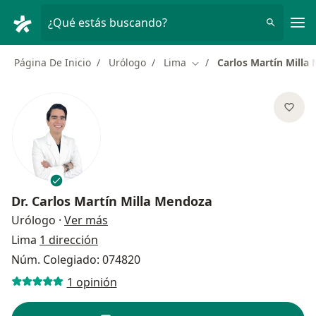
Men
¿Qué estás buscando?
Página De Inicio
Urólogo
Lima
Carlos Martín Milla
Cambiar de ciudad
Dr.
Carlos Martín Milla Mendoza
sobre las especializaciones
Urólogo
·
Ver más
Lima
1 dirección
Núm. Colegiado: 074820
1 opinión