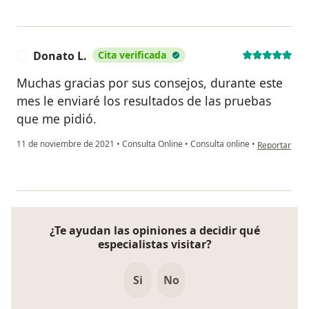
Donato L.
Cita verificada
D
Muchas gracias por sus consejos, durante este
mes le enviaré los resultados de las pruebas
que me pidió.
en opinión de
11 de noviembre de 2021
•
Consulta Online
•
Consulta online
•
Reportar
¿Te ayudan las opiniones a decidir qué
especialistas visitar?
Si
No