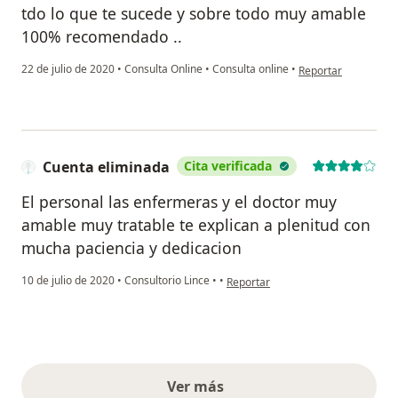
tdo lo que te sucede y sobre todo muy amable
100% recomendado ..
en opinión del usua
22 de julio de 2020
•
Consulta Online
•
Consulta online
•
Reportar
Cuenta eliminada
Cita verificada
El personal las enfermeras y el doctor muy
amable muy tratable te explican a plenitud con
mucha paciencia y dedicacion
en opinión del usuario Cuenta eli
10 de julio de 2020
•
Consultorio Lince
•
•
Reportar
Ver más
opiniones anteriores