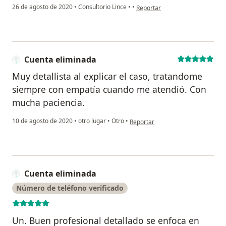
en opinión del usuario Cuenta e
26 de agosto de 2020
•
Consultorio Lince
•
•
Reportar
Cuenta eliminada
Muy detallista al explicar el caso, tratandome
siempre con empatía cuando me atendió. Con
mucha paciencia.
en opinión del usuario Cuenta eli
10 de agosto de 2020
•
otro lugar
•
Otro
•
Reportar
Cuenta eliminada
Número de teléfono verificado
Un. Buen profesional detallado se enfoca en