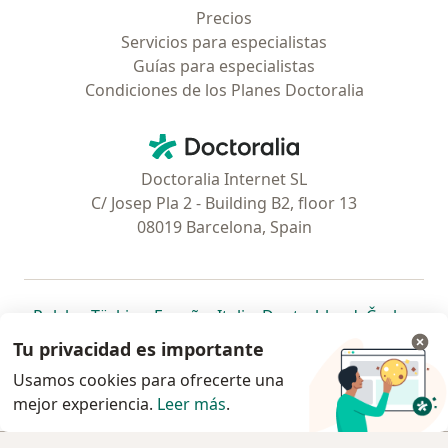
Precios
Servicios para especialistas
Guías para especialistas
Condiciones de los Planes Doctoralia
Contacto
Doctoralia - Página de inicio
Doctoralia Internet SL
C/ Josep Pla 2 - Building B2, floor 13
08019 Barcelona, Spain
se abre en una nueva pestaña
se abre en una nueva pestaña
se abre en una nueva pestaña
se abre en una nueva pes
se abre en 
se a
Polska
,
Türkiye
,
España
,
Italia
,
Deutschland
,
Česko
,
se abre en una nueva pestaña
se abre en una nueva pestaña
se abre en una nueva pestaña
se abre en una nueva p
se abre en 
se abr
Portugal
,
México
,
Chile
,
Brasil
,
Argentina
,
Perú
,
Tu privacidad es importante
se abre en una nueva pe
Colombia
Usamos cookies para ofrecerte una
mejor experiencia.
www.doctoralia.pe © 2026 - Encuentra tu
Leer más
.
especialista y agenda cita