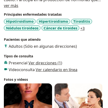
Acerca de mí
regulan el metabolismo basal. La causa más frecuente
ver más
del hipotiroidismo y del hipertiroidismo es la presencia
Principales enfermedades tratadas
de anticuerpos antitiroideos.
Hipotiroidismo
Hipertiroidismo
Tiroiditis
a11y_sr_mor
Nódulos tiroideos
Cáncer de tiroides
+3
La ecografía es el método más fiable para la
evaluación del nódulo tiroideo, que muchas veces no
Pacientes que atiendo
puede ser hallado mediante palpación por el médico,
lo que constituye el despistaje oncológico.
Adultos (Sólo en algunas direcciones)
Tipos de consulta
Somos especialistas en tiroides. Nos ceñimos a altos
Presencial
Ver direcciones (1)
estándares éticos y a la más actual evidencia científica
en todos nuestros actos médicos. Nuestra prioridad
Videoconsulta
Ver calendario en línea
siempre es el paciente.
Fotos y videos