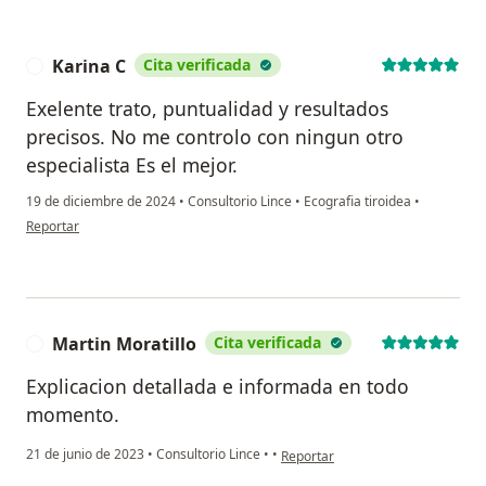
Karina C
Cita verificada
K
Exelente trato, puntualidad y resultados
precisos. No me controlo con ningun otro
especialista Es el mejor.
19 de diciembre de 2024
•
Consultorio Lince
•
Ecografia tiroidea
•
en opinión del usuario Karina C
Reportar
Martin Moratillo
Cita verificada
M
Explicacion detallada e informada en todo
momento.
en opinión del usuario Martin Mora
21 de junio de 2023
•
Consultorio Lince
•
•
Reportar