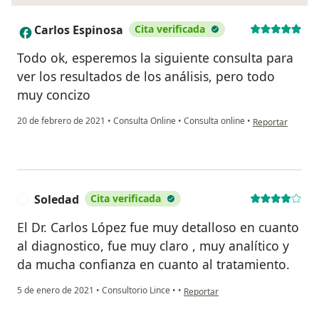
Carlos Espinosa
Cita verificada
C
Todo ok, esperemos la siguiente consulta para
ver los resultados de los análisis, pero todo
muy concizo
en opinión del u
20 de febrero de 2021
•
Consulta Online
•
Consulta online
•
Reportar
Soledad
Cita verificada
S
El Dr. Carlos López fue muy detalloso en cuanto
al diagnostico, fue muy claro , muy analítico y
da mucha confianza en cuanto al tratamiento.
en opinión del usuario Soledad
5 de enero de 2021
•
Consultorio Lince
•
•
Reportar