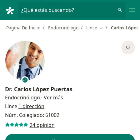
Men
¿Qué estás buscando?
Página De Inicio
Endocrinólogo
Lince
Carlos López
Cambiar de ciudad
Dr.
Carlos López Puertas
sobre las especializaciones
Endocrinólogo
·
Ver más
Lince
1 dirección
Núm. Colegiado: 51002
24 opinión