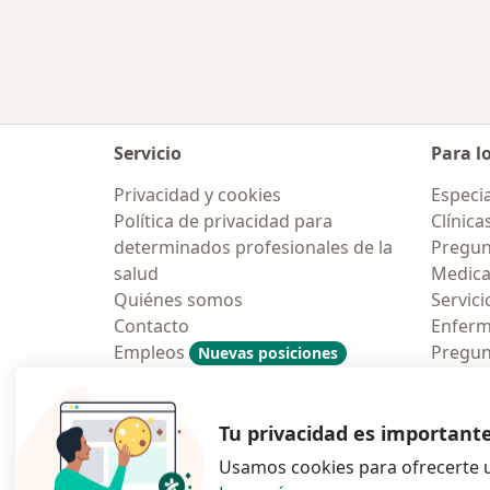
Más en esta categoría: Ciudades ce
Servicio
Para l
Privacidad y cookies
Especia
Política de privacidad para
Clínica
determinados profesionales de la
Pregun
salud
Medic
Quiénes somos
Servici
Contacto
Enfer
Empleos
Pregun
Nuevas posiciones
Condiciones Generales de
Aplicac
Contratación
Tu privacidad es important
Usamos cookies para ofrecerte u