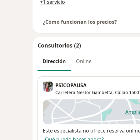
+1 servicio
¿Cómo funcionan los precios?
Consultorios (2)
Dirección
Online
PSICOPAUSA
Carretera Nestor Gambetta,
Callao
1500
Ampli
se
Disponibilidad
Este especialista no ofrece reserva onlin
¿Qué puedo hacer ahora?