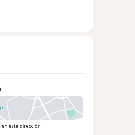
1
ar
 abre en una nueva pestaña
e en esta dirección