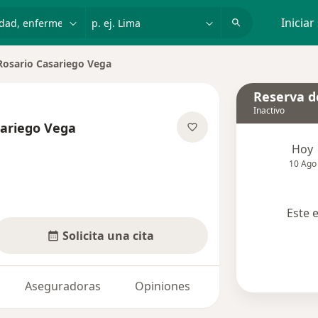
dad, enfermedad o nombre
p. ej. Lima
Iniciar
Rosario Casariego Vega
ciudad
Reserva de
Inactivo
sariego Vega
e las especializaciones
Hoy
10 Ago
Este 
Solicita una cita
Aseguradoras
Opiniones