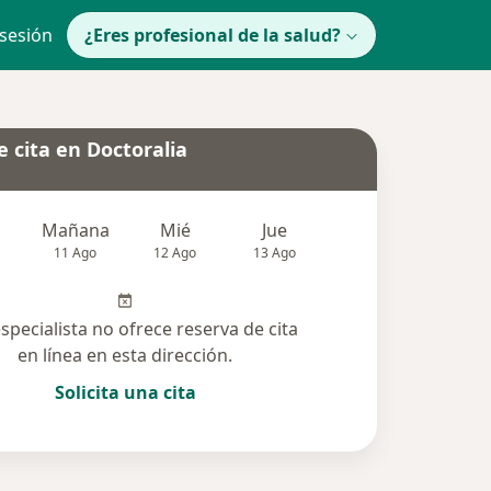
 sesión
¿Eres profesional de la salud?
 cita en Doctoralia
Mañana
Mié
Jue
Vie
Sáb
11 Ago
12 Ago
13 Ago
14 Ago
15 Ag
especialista no ofrece reserva de cita
en línea en esta dirección.
Solicita una cita