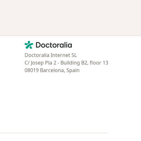
ría: Enfermedades más tratadas
Contacto
Doctoralia - Página de inicio
Doctoralia Internet SL
C/ Josep Pla 2 - Building B2, floor 13
08019 Barcelona, Spain