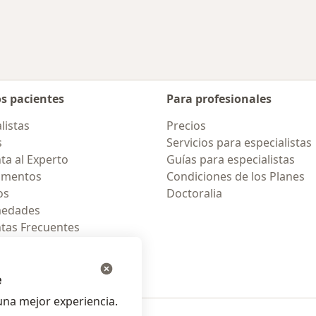
rcanas a Callao
Más en esta catego
os pacientes
Para profesionales
listas
Precios
s
Servicios para especialistas
ta al Experto
Guías para especialistas
amentos
Condiciones de los Planes
os
Doctoralia
medades
tas Frecuentes
ión para celular
e
na mejor experiencia.