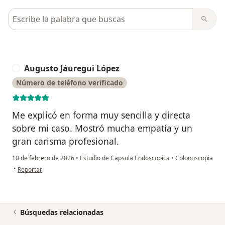
Busca en opiniones
Augusto Jáuregui López
A
Número de teléfono verificado
Me explicó en forma muy sencilla y directa
sobre mi caso. Mostró mucha empatía y un
gran carisma profesional.
10 de febrero de 2026
•
Estudio de Capsula Endoscopica
•
Colonoscopia
en opinión del usuario Augusto Jáuregui López
•
Reportar
Búsquedas relacionadas