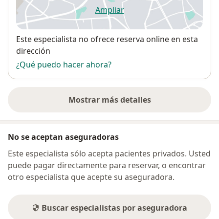
Ampliar
se abre en una nueva pestañ
Disponibilidad
Este especialista no ofrece reserva online en esta
dirección
¿Qué puedo hacer ahora?
Mostrar más detalles
sobre la dirección
No se aceptan aseguradoras
Este especialista sólo acepta pacientes privados. Usted
puede pagar directamente para reservar, o encontrar
otro especialista que acepte su aseguradora.
Buscar especialistas por aseguradora