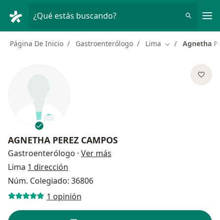
Men
¿Qué estás buscando?
Página De Inicio
Gastroenterólogo
Lima
Agnetha P
Cambiar de ciud
AGNETHA PEREZ CAMPOS
sobre las especializaciones
Gastroenterólogo
·
Ver más
Lima
1 dirección
Núm. Colegiado: 36806
1 opinión