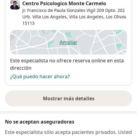
Centro Psicologico Monte Carmelo
Jr. Francisco de Paula Gonzales Vigil 209 Dpto. 202
Urb. Villa Los Angeles,
Villa Los Angeles
,
Los Olivos
15113
Ampliar
se abre en una nueva pestañ
Disponibilidad
Este especialista no ofrece reserva online en esta
dirección
¿Qué puedo hacer ahora?
Mostrar más detalles
sobre la dirección
No se aceptan aseguradoras
Este especialista sólo acepta pacientes privados. Usted