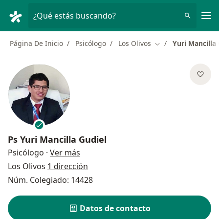
Men
¿Qué estás buscando?
Página De Inicio
Psicólogo
Los Olivos
Yuri Mancilla
Cambiar de ciudad
Ps
Yuri Mancilla Gudiel
sobre las especializaciones
Psicólogo
·
Ver más
Los Olivos
1 dirección
Núm. Colegiado: 14428
Datos de contacto