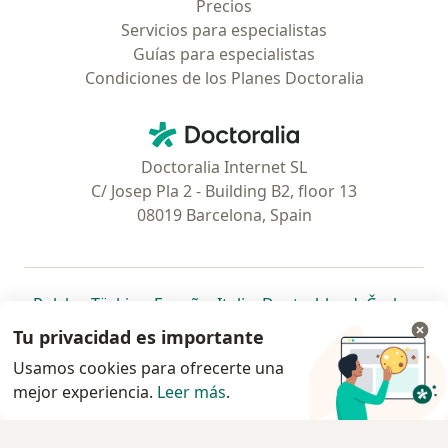
Precios
Servicios para especialistas
Guías para especialistas
Condiciones de los Planes Doctoralia
Contacto
Doctoralia - Página de inicio
Doctoralia Internet SL
C/ Josep Pla 2 - Building B2, floor 13
08019 Barcelona, Spain
se abre en una nueva pestaña
se abre en una nueva pestaña
se abre en una nueva pestaña
se abre en una nueva pes
se abre en 
se a
Polska
,
Türkiye
,
España
,
Italia
,
Deutschland
,
Česko
,
se abre en una nueva pestaña
se abre en una nueva pestaña
se abre en una nueva pestaña
se abre en una nueva p
se abre en 
se abr
Portugal
,
México
,
Chile
,
Brasil
,
Argentina
,
Perú
,
Tu privacidad es importante
se abre en una nueva pe
Colombia
Usamos cookies para ofrecerte una
mejor experiencia.
www.doctoralia.pe © 2026 - Encuentra tu
Leer más
.
especialista y agenda cita