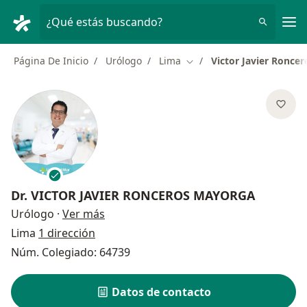
Men
¿Qué estás buscando?
Página De Inicio
Urólogo
Lima
Victor Javier Ronce
Cambiar de ciudad
Dr.
VICTOR JAVIER RONCEROS MAYORGA
sobre las especializaciones
Urólogo
·
Ver más
Lima
1 dirección
Núm. Colegiado: 64739
Datos de contacto