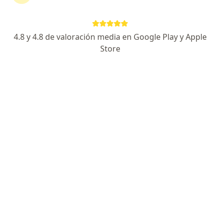
Consultorio privado
Este especialista no ofrece reserva de cita en línea en esta dirección.
4.8 y 4.8 de valoración media en Google Play y Apple
Solicita una cita
Store
Dr. Braulio Nolberto Romero Anca
Traumatólogo y ortopedista
Avenida La Salle, 116, Arequipa
•
Mapa
Auna - Clínica Vallesur
Este especialista no ofrece reserva de cita en línea en esta dirección.