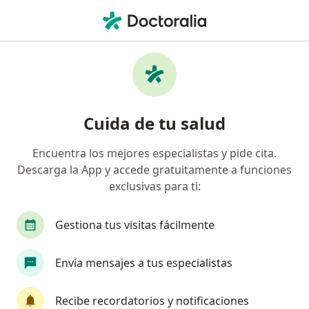
Men
Traumatólogo Y Ortopedista • Arequipa, Arequipa
Filtros
Seguro
Mapa
Traumatólogos y ortopedistas en Arequipa
Cuida de tu salud
Encuentra los mejores especialistas y pide cita.
Descarga la App y accede gratuitamente a funciones
exclusivas para ti:
Gestiona tus visitas fácilmente
Manuel Isaac Vera Salas
Envía mensajes a tus especialistas
Traumatólogo y ortopedista
Arequipa
•
Mapa
Recibe recordatorios y notificaciones