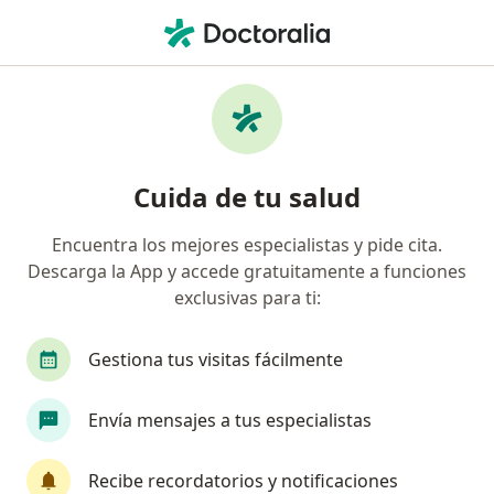
Men
Osteocondroma • Arequipa, Arequipa
Filtros
• 1
Seguro
Mapa
Especialistas en Osteocondroma en
Cuida de tu salud
Arequipa
Encuentra los mejores especialistas y pide cita.
Descarga la App y accede gratuitamente a funciones
¿Qué especialidad estás buscando?
exclusivas para ti:
Traumatólogo y Ortopedista
Médico general
Gestiona tus visitas fácilmente
Envía mensajes a tus especialistas
Recibe recordatorios y notificaciones